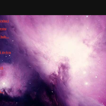
voluci
irmu
hub...
í úvěru
USA
...