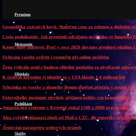
Premium
Geopolitika vzácných kovů: Skutečná cena za zelenou a digitální re
Cesta podnikatele: Jak proměnit odvážnou myšlenku ve fungující f
Metropole
Konec doby plastové: Proč v roce 2026 dáváme přednost obalům z 
Ochrana vašeho zvířete i rozpočtu při online pojištění
Žena vyhrála soud s bankou ohledně poplatku za předčasné splacen
Objektiv
K českým kořenům či identitě se v USA hlásilo 1,4 milionu lidí
Schránka se vzorky z planetky Bennu úspěšně přistála v poušti v 
Fotovoltaiky postupně zlevňují, příčinou pokles cen komponentů
Podnikání
Amazon pro centrum v Kojetíně získal 1500 z 2000 pracovníků
Alza vyřídí reklamaci zboží od Mall a CZC, dle expertky je kampaň
Testování parametru webových stránek
Služby