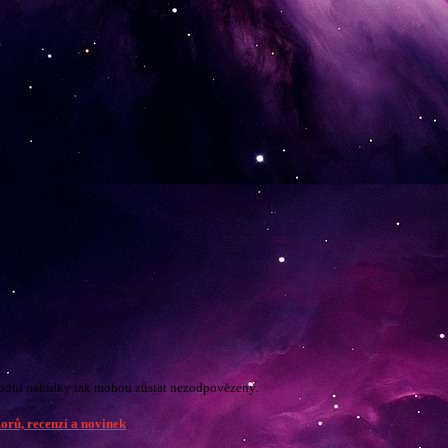
hodní nabídky tak mohou zůstat nezodpovězeny.
orů, recenzí a novinek
.