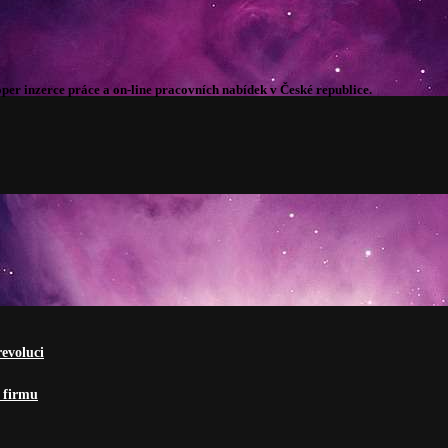
per inzerce práce a on-line pracovních nabídek v České republice.
revoluci
 firmu