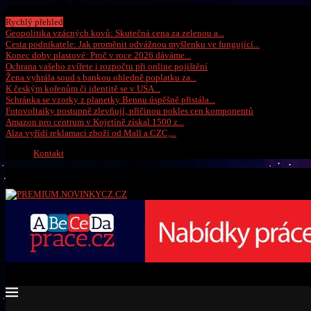
Sobota, 8 srpna 2026
Rychlý přehled
Geopolitika vzácných kovů: Skutečná cena za zelenou a...
Cesta podnikatele: Jak proměnit odvážnou myšlenku ve fungující...
Konec doby plastové: Proč v roce 2026 dáváme...
Ochrana vašeho zvířete i rozpočtu při online pojištění
Žena vyhrála soud s bankou ohledně poplatku za...
K českým kořenům či identitě se v USA...
Schránka se vzorky z planetky Bennu úspěšně přistála...
Fotovoltaiky postupně zlevňují, příčinou pokles cen komponentů
Amazon pro centrum v Kojetíně získal 1500 z...
Alza vyřídí reklamaci zboží od Mall a CZC,...
Kontakt