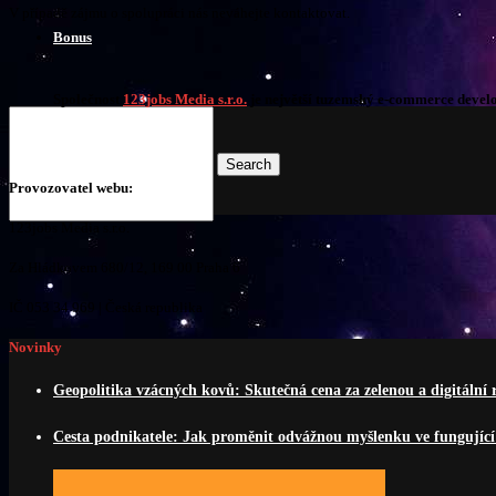
V případě zájmu o spolupráci nás neváhejte kontaktovat.
Bonus
Společnost
123jobs Media s.r.o.
je největší tuzemský e-commerce develo
Search
Provozovatel webu:
123jobs Media s.r.o.
Za Hládkovem 680/12, 169 00 Praha 6
IČ 053 34 969 | Česká republika
Novinky
Geopolitika vzácných kovů: Skutečná cena za zelenou a digitální 
Cesta podnikatele: Jak proměnit odvážnou myšlenku ve fungující