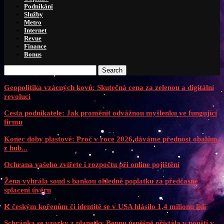
Podnikání
Služby
Metro
Internet
Revue
Finance
Bonus
Search
Geopolitika vzácných kovů: Skutečná cena za zelenou a digitální
revoluci
Cesta podnikatele: Jak proměnit odvážnou myšlenku ve fungující
firmu
Konec doby plastové: Proč v roce 2026 dáváme přednost obalům
z hub...
Ochrana vašeho zvířete i rozpočtu při online pojištění
Žena vyhrála soud s bankou ohledně poplatku za předčasné
splacení úvěru
K českým kořenům či identitě se v USA hlásilo 1,4 milionu lidí
Schránka se vzorky z planetky Bennu úspěšně přistála v poušti v