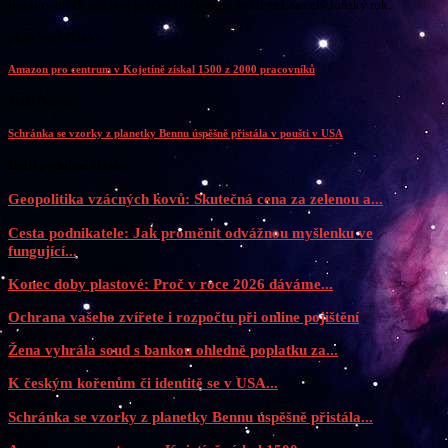
instalovaných zařízení je téměř o čtvrtinu vyšší než za celý loňský rok.
předchozí články
Amazon pro centrum v Kojetíně získal 1500 z 2000 pracovníků
další články
Schránka se vzorky z planetky Bennu úspěšně přistála v poušti v USA
Další podobné články
Geopolitika vzácných kovů: Skutečná cena za zelenou a...
Cesta podnikatele: Jak proměnit odvážnou myšlenku ve
fungující...
Konec doby plastové: Proč v roce 2026 dáváme...
Ochrana vašeho zvířete i rozpočtu při online pojištění
Žena vyhrála soud s bankou ohledně poplatku za...
K českým kořenům či identitě se v USA...
Schránka se vzorky z planetky Bennu úspěšně přistála...