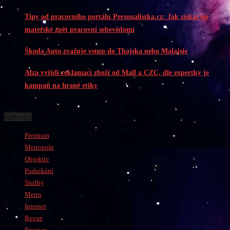
Tipy od pracovního portálu Personalistka.cz: Jak získat po
mateřské zpět pracovní sebevědomí
Škoda Auto zvažuje vstup do Thajska nebo Malajsie
Alza vyřídí reklamaci zboží od Mall a CZC, dle expertky je
kampaň na hraně etiky
Rubriky
Premium
Metropole
Objektiv
Podnikání
Služby
Metro
Internet
Revue
Finance