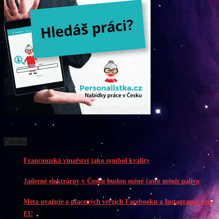
Články
Francouzská vinařství jako symbol kvality
Jaderné elektrárny v Česku budou méně často měnit palivo
Meta uvažuje o placených verzích Facebooku a Instagramu pro
EU