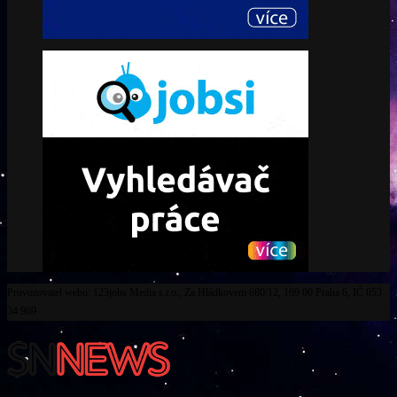
Provozovatel webu: 123jobs Media s.r.o., Za Hládkovem 680/12, 169 00 Praha 6, IČ 053
34 969