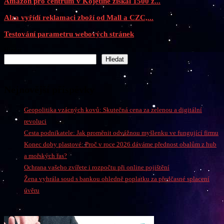
Amazon pro centrum v Kojetíně získal 1500 z...
Alza vyřídí reklamaci zboží od Mall a CZC,...
Testování parametru webových stránek
Hledat
Hledat
Nejnovější příspěvky
Geopolitika vzácných kovů: Skutečná cena za zelenou a digitální
revoluci
Cesta podnikatele: Jak proměnit odvážnou myšlenku ve fungující firmu
Konec doby plastové: Proč v roce 2026 dáváme přednost obalům z hub
a mořských řas?
Ochrana vašeho zvířete i rozpočtu při online pojištění
Žena vyhrála soud s bankou ohledně poplatku za předčasné splacení
úvěru