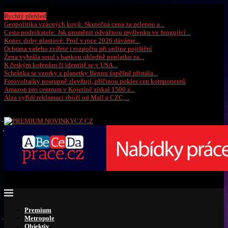
Pátek, 7 srpna 2026
Rychlý přehled
Geopolitika vzácných kovů: Skutečná cena za zelenou a...
Cesta podnikatele: Jak proměnit odvážnou myšlenku ve fungující...
Konec doby plastové: Proč v roce 2026 dáváme...
Ochrana vašeho zvířete i rozpočtu při online pojištění
Žena vyhrála soud s bankou ohledně poplatku za...
K českým kořenům či identitě se v USA...
Schránka se vzorky z planetky Bennu úspěšně přistála...
Fotovoltaiky postupně zlevňují, příčinou pokles cen komponentů
Amazon pro centrum v Kojetíně získal 1500 z...
Alza vyřídí reklamaci zboží od Mall a CZC,...
Premium
Metropole
Objektiv