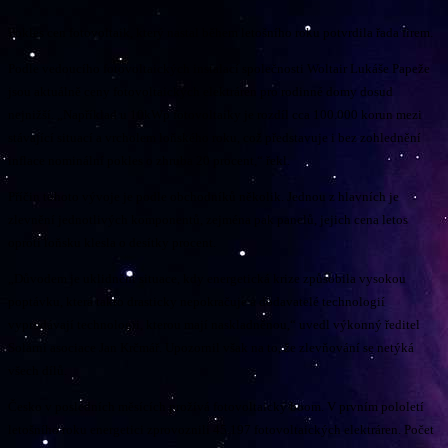
Pokles cen fotovoltaik, který nastal během letošního roku potvrdila řada firem.
Podle vedoucího fotovoltaických instalací společnosti Woltair Lukáše Papeže
jsou aktuálně ceny fotovoltaických elektráren pro rodinné domy dosud
nejnižší. „Například u 10kWp fotovoltaiky je rozdíl cca 100.000 korun mezi
stávající situací a vrcholem loňského roku, což představuje i bez zohlednění
inflace nominální pokles o zhruba 20 procent,“ řekl.
Příčin tohoto vývoje je podle obchodníků několik. Jednou z hlavních je
zlevnění jednotlivých komponentů, zejména pak panelů, jejich cena letos
oproti loňsku klesla o desítky procent.
„Důvodem je uklidnění situace, kdy energetická krize způsobila vysokou
poptávku, která takto drasticky nepokračuje a dodavatelé technologií
vyprodávají technologii, kterou mají naskladněnou,“ uvedl výkonný ředitel
Solární asociace Jan Krčmář. Upozornil však na to, že zlevňování se netýká
všech dílů.
Česko v posledních měsících prožívá fotovoltaický boom. V prvním pololetí
letošního roku energetici zprovoznili 45.197 fotovoltaických elektráren. Počet