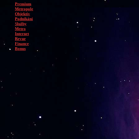
Premium
Metropole
Objektiv
Podnikání
Služby
Metro
Internet
Revue
Finance
Bonus