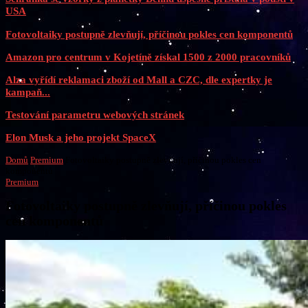
USA
Fotovoltaiky postupně zlevňují, příčinou pokles cen komponentů
Amazon pro centrum v Kojetíně získal 1500 z 2000 pracovníků
Alza vyřídí reklamaci zboží od Mall a CZC, dle expertky je
kampaň...
Testování parametru webových stránek
Elon Musk a jeho projekt SpaceX
Domů
Premium
Fotovoltaiky postupně zlevňují, příčinou pokles cen
komponentů
Premium
Fotovoltaiky postupně zlevňují, příčinou pokles
cen komponentů