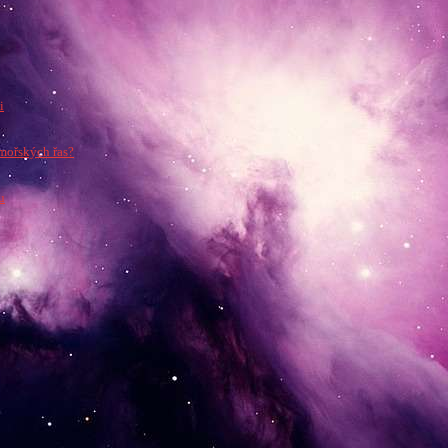
i
mořských řas?
u