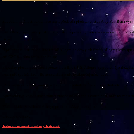
Zavedení možnosti reklamace místopředseda představenstva Alzy Petr Bena vysvě
„AlzaBoxy jsou navíc přístupné nonstop a pobočky jsou otevřené sedm dní v týdnu.
Bena..
U příležitosti vstupu on-line tržiště Allegro na český trh firma (Allegro) letos s
ani CZC skupina zatím neplánuje.
Případný přesun pozornosti pouze k on-line tržišti Allegro by podle něj záležel 
nemá nic společného. Nic nezavíráme a nic neukončujeme,“ uvedl.
„Zdá se, že akce není zaměřena na pomoc spotřebitelům v nouzi (třeba tím, že nem
Agresivní typ komunikace zaručí značce dostatečnou viditelnost, aniž by zaplatil
Předpokládá, že se bude Allegro proti akci Alzy adekvátně bránit.
předchozí články
Testování parametru webových stránek