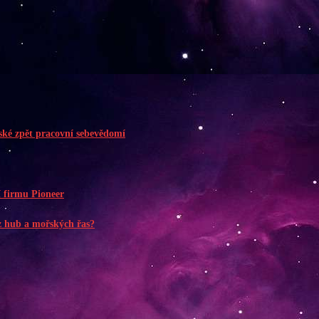
řské zpět pracovní sebevědomí
 firmu Pioneer
z hub a mořských řas?