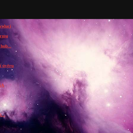
voluci
irmu
hub...
í úvěru
USA
...