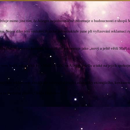
tluje mimo jiné tím, že Allegro nejednoznačně informuje o budoucnosti e-shopů M
 Nejen díky této unikátní fyzické infrastruktuře jsme při vyřizování reklamací ry
pustila marketingovou kampaň, která tržiště prezentuje jako „nový a ještě větší Mal
na tom, kolik zákazníků by z Mallu a CZC na Allegro odešlo a také na jejich spokoj
ají kde reklamovat zboží), ale oslovují stávající zákazníky existujícího, konkuren
a za mediální prostor,“ řekla Hrubešová.