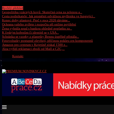
Sobota, 8 srpna 2026
Rychlý přehled
Geopolitika vzácných kovů: Skutečná cena za zelenou a...
Cesta podnikatele: Jak proměnit odvážnou myšlenku ve fungující...
Konec doby plastové: Proč v roce 2026 dáváme...
Ochrana vašeho zvířete i rozpočtu při online pojištění
Žena vyhrála soud s bankou ohledně poplatku za...
K českým kořenům či identitě se v USA...
Schránka se vzorky z planetky Bennu úspěšně přistála...
Fotovoltaiky postupně zlevňují, příčinou pokles cen komponentů
Amazon pro centrum v Kojetíně získal 1500 z...
Alza vyřídí reklamaci zboží od Mall a CZC,...
Kontakt