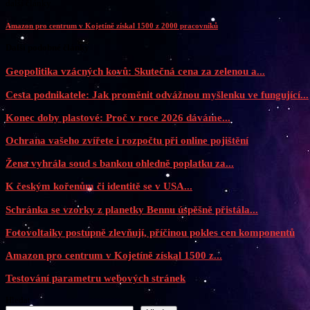
další články
Amazon pro centrum v Kojetíně získal 1500 z 2000 pracovníků
Další podobné články
Geopolitika vzácných kovů: Skutečná cena za zelenou a...
Cesta podnikatele: Jak proměnit odvážnou myšlenku ve fungující...
Konec doby plastové: Proč v roce 2026 dáváme...
Ochrana vašeho zvířete i rozpočtu při online pojištění
Žena vyhrála soud s bankou ohledně poplatku za...
K českým kořenům či identitě se v USA...
Schránka se vzorky z planetky Bennu úspěšně přistála...
Fotovoltaiky postupně zlevňují, příčinou pokles cen komponentů
Amazon pro centrum v Kojetíně získal 1500 z...
Testování parametru webových stránek
Hledat