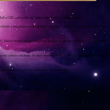
all a CZC, což podle něj může u zákazníků vyvolat nejistotu.
chlejší, a tím pádem u nás zákazníci mají lepší zkušenost s reklamacemi,“ dodal
l.cz“. Datový ředitel Allegra Wojciech Bogdan už ale dříve ČTK řekl, že zánik Mall
enosti s těmito obchody. To dnes znovu potvrdil i Charvát. „S námi to (akce Alzy)
čního prodejce, což už je minimálně na hraně etiky.