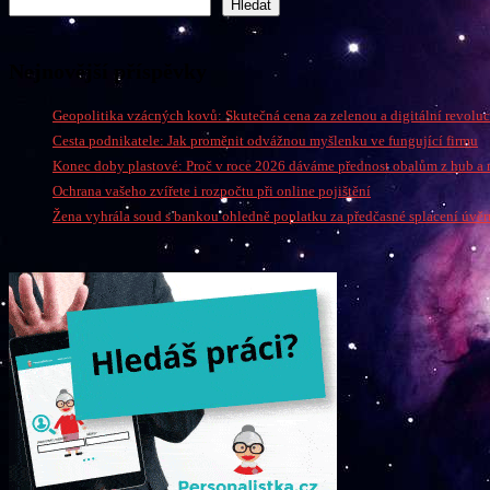
Hledat
Nejnovější příspěvky
Geopolitika vzácných kovů: Skutečná cena za zelenou a digitální revoluc
Cesta podnikatele: Jak proměnit odvážnou myšlenku ve fungující firmu
Konec doby plastové: Proč v roce 2026 dáváme přednost obalům z hub a 
Ochrana vašeho zvířete i rozpočtu při online pojištění
Žena vyhrála soud s bankou ohledně poplatku za předčasné splacení úvěr