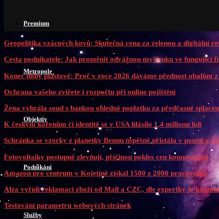
Premium
Geopolitika vzácných kovů: Skutečná cena za zelenou a digitální re
Cesta podnikatele: Jak proměnit odvážnou myšlenku ve fungující f
Metropole
Konec doby plastové: Proč v roce 2026 dáváme přednost obalům z 
Ochrana vašeho zvířete i rozpočtu při online pojištění
Žena vyhrála soud s bankou ohledně poplatku za předčasné splacen
Objektiv
K českým kořenům či identitě se v USA hlásilo 1,4 milionu lidí
Schránka se vzorky z planetky Bennu úspěšně přistála v poušti v 
Fotovoltaiky postupně zlevňují, příčinou pokles cen komponentů
Podnikání
Amazon pro centrum v Kojetíně získal 1500 z 2000 pracovníků
Alza vyřídí reklamaci zboží od Mall a CZC, dle expertky je kampaň
Testování parametru webových stránek
Služby