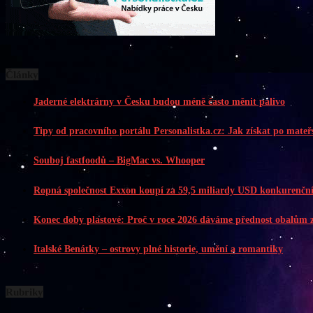
Články
Jaderné elektrárny v Česku budou méně často měnit palivo
Tipy od pracovního portálu Personalistka.cz: Jak získat po mate
Souboj fastfoodů – BigMac vs. Whooper
Ropná společnost Exxon koupí za 59,5 miliardy USD konkurenční
Konec doby plastové: Proč v roce 2026 dáváme přednost obalům 
Italské Benátky – ostrovy plné historie, umění a romantiky
Rubriky