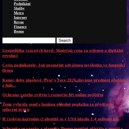
Podnikání
Služby
Metro
Internet
Revue
Finance
Bonus
Search
Geopolitika vzácných kovů: Skutečná cena za zelenou a digitální
revoluci
Cesta podnikatele: Jak proměnit odvážnou myšlenku ve fungující
firmu
Konec doby plastové: Proč v roce 2026 dáváme přednost obalům
z hub...
Ochrana vašeho zvířete i rozpočtu při online pojištění
Žena vyhrála soud s bankou ohledně poplatku za předčasné
splacení úvěru
K českým kořenům či identitě se v USA hlásilo 1,4 milionu lidí
Schránka se vzorky z planetky Bennu úspěšně přistála v poušti v