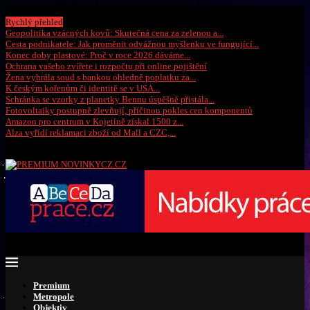
Čtvrtek, 6 srpna 2026
Rychlý přehled
Geopolitika vzácných kovů: Skutečná cena za zelenou a...
Cesta podnikatele: Jak proměnit odvážnou myšlenku ve fungující...
Konec doby plastové: Proč v roce 2026 dáváme...
Ochrana vašeho zvířete i rozpočtu při online pojištění
Žena vyhrála soud s bankou ohledně poplatku za...
K českým kořenům či identitě se v USA...
Schránka se vzorky z planetky Bennu úspěšně přistála...
Fotovoltaiky postupně zlevňují, příčinou pokles cen komponentů
Amazon pro centrum v Kojetíně získal 1500 z...
Alza vyřídí reklamaci zboží od Mall a CZC,...
Premium
Metropole
Objektiv