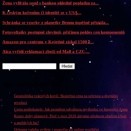
Žena vyhrála soud s bankou ohledně poplatku za...
K českým kořenům či identitě se v USA...
Schránka se vzorky z planetky Bennu úspěšně přistála...
Fotovoltaiky postupně zlevňují, příčinou pokles cen komponentů
Amazon pro centrum v Kojetíně získal 1500 z...
Alza vyřídí reklamaci zboží od Mall a CZC,...
Hledat
Hledat
Nejnovější příspěvky
Geopolitika vzácných kovů: Skutečná cena za zelenou a digitální
revoluci
Cesta podnikatele: Jak proměnit odvážnou myšlenku ve fungující firmu
Konec doby plastové: Proč v roce 2026 dáváme přednost obalům z hub
a mořských řas?
Ochrana vašeho zvířete i rozpočtu při online pojištění