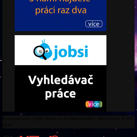
Provozovatel webu: 123jobs Media s.r.o., Za Hládkovem 680/12, 169 00 Praha 6, IČ 053
34 969