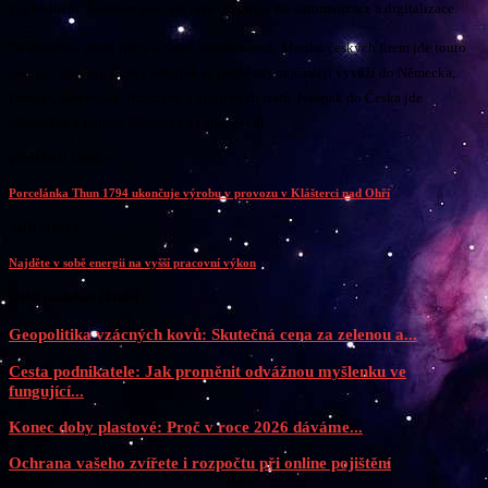
zvýhodnění. Řešením jsou ale také investice do automatizace a digitalizace.
To skutečné ušetří tisíce a tisíce zaměstnanců. Mnoho českých firem jde touto
cestou,“ doplnil. Český nábytek se podle něj nejčastěji vyváží do Německa,
Francie, Slovenska, Nizozemí a Spojených států. Naopak do Česka jde
především z Polska, Německa a Číny, uvedl.
předchozí články
Porcelánka Thun 1794 ukončuje výrobu v provozu v Klášterci nad Ohří
další články
Najděte v sobě energii na vyšší pracovní výkon
Další podobné články
Geopolitika vzácných kovů: Skutečná cena za zelenou a...
Cesta podnikatele: Jak proměnit odvážnou myšlenku ve
fungující...
Konec doby plastové: Proč v roce 2026 dáváme...
Ochrana vašeho zvířete i rozpočtu při online pojištění