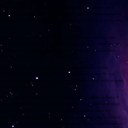
V Česku má IKEA čtyři obchodní domy, dva v Praze a po jednom v Brně a
Ostravě. Do roku 2025 si společnost dala také závazek doručovat objednávky
zákazníkům pouze bezemisními vozy, aktuálně jich takto rozváží třetinu, řekla
Münzner.
IKEA je podle Lukeše v Česku největší nábytkářskou sítí, následuje Jysk,
XXXLutz, Möbelix, Asko nábytek nebo Sconto. „Ačkoliv je většina nábytku
prodávaná v těchto řetězcích z dovozu, tak ty řetězce zase nejsou nějakou
drtivou konkurencí pro české nábytkáře,“ řekl.
Dáno je to podle něj i tím, že značnou část hospodářských výsledků
nábytkářských domů tvoří prodeje doplňků a restaurační služby. Do těch
největších v Česku ale také tuzemští výrobci nábytek dodávají, ročně se jedná
o jednotky miliard korun, uvedl.
Letos Lukeš proti loňsku očekává mírný pokles výroby nábytku v Česku. V
roce 2022 stoupla o 1,6 procenta na 52,83 miliardy korun. Doplnil, že stejně
jako další odvětví i tuzemské nábytkáře trápí nedostatek pracovní síly.
Pomohlo by podle něj například větší zapojení studentů do praxí ve firmách.
„Chybí i legislativa, která by k tomu firmy pobízela, jako je například daňové