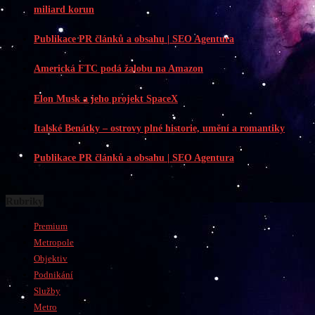
miliard korun
Publikace PR článků a obsahu | SEO Agentura
Americká FTC podá žalobu na Amazon
Elon Musk a jeho projekt SpaceX
Italské Benátky – ostrovy plné historie, umění a romantiky
Publikace PR článků a obsahu | SEO Agentura
Rubriky
Premium
Metropole
Objektiv
Podnikání
Služby
Metro