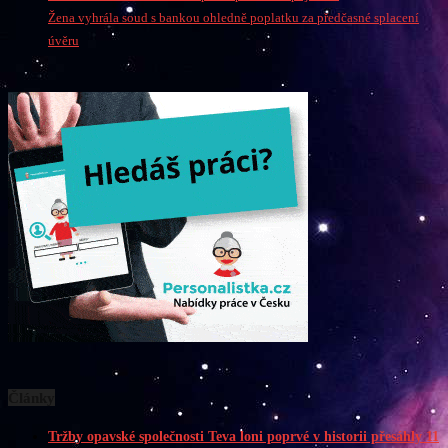
Žena vyhrála soud s bankou ohledně poplatku za předčasné splacení
úvěru
Články
Tržby opavské společnosti Teva loni poprvé v historii přesáhly 11