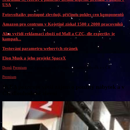
USA
Fotovoltaiky postupně zlevňují, příčinou pokles cen komponentů
Amazon pro centrum v Kojetíně získal 1500 z 2000 pracovníků
Alza vyřídí reklamaci zboží od Mall a CZC, dle expertky je
kampaň...
Testování parametru webových stránek
Elon Musk a jeho projekt SpaceX
Domů
Premium
IKEA pozoruje větší zájem o použitý nábytek a v ČR
dlouhodobě zlevní
Premium
IKEA pozoruje větší zájem o použitý nábytek a v
ČR dlouhodobě zlevní