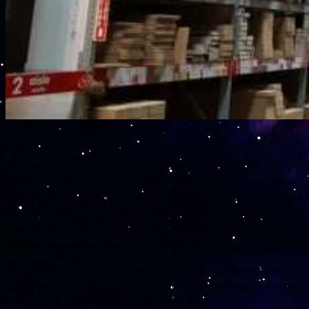
Ve finančním roce, který trval od 1. září 2021 do 31. srpna 2022, IKEA v Česku
meziročně zvýšila tržby o 22 procent na 11,9 miliardy korun. Za účetní období
2022/2023 Münzner očekává obdobný vývoj. Zákazníkům v regionech se chce
firma přiblížit zejména prostřednictvím plánovacích studií, poslední IKEA ve
středu otevřela v Olomouci. „V této expanzi budeme pokračovat i v novém
finančním roce, který pro nás začíná 1. září,“ dodala.
Zahraniční řetězce nejsou pro tuzemské výrobce drtivou konkurencí, do těch
největších své produkty dodávají, uvedl tajemník Asociace českých nábytkářů
Tomáš Lukeš.