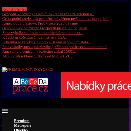
Sobota, 8 srpna 2026
Rychlý přehled
Geopolitika vzácných kovů: Skutečná cena za zelenou a...
Cesta podnikatele: Jak proměnit odvážnou myšlenku ve fungující...
Konec doby plastové: Proč v roce 2026 dáváme...
Ochrana vašeho zvířete i rozpočtu při online pojištění
Žena vyhrála soud s bankou ohledně poplatku za...
K českým kořenům či identitě se v USA...
Schránka se vzorky z planetky Bennu úspěšně přistála...
Fotovoltaiky postupně zlevňují, příčinou pokles cen komponentů
Amazon pro centrum v Kojetíně získal 1500 z...
Alza vyřídí reklamaci zboží od Mall a CZC,...
Premium
Metropole
Objektiv