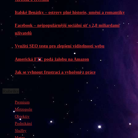
Italské Benátky – ostrovy plné historie, umění a romantiky
Facebook – nejpopulárnější sociální síť s 2,8 miliardami
uživatelů
Využití SEO testu pro zlepšení viditelnosti webu
Americká FTC podá žalobu na Amazon
Jak se vyhnout frustraci a vyhoření z práce
Rubriky
Premium
Metropole
Objektiv
Podnikání
Služby
Metro