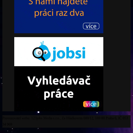
Provozovatel webu: 123jobs Media s.r.o., Za Hládkovem 680/12, 169 00 Praha 6, IČ 053
34 969