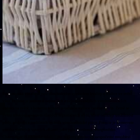
Francouzská vinařství jsou dlouholetým symbolem kvality a tradice ve světě
vína. Francie je jednou z nejstarších a nejuznávanějších vinohradnických
oblastí na světě, s bohatou historií produkce vysoce ceněných vín. Země se
pyšní širokým spektrem různých regionálních stylů, které odrážejí unikátnost
půdy, podnebí a tradičních technik vinohradnické práce. Francie je domovem
mnoha slavných vinných oblastí, jako jsou Bordeaux, Burgundsko,
Champagne či Rhônské údolí. Tyto regiony producují nespočetné množství