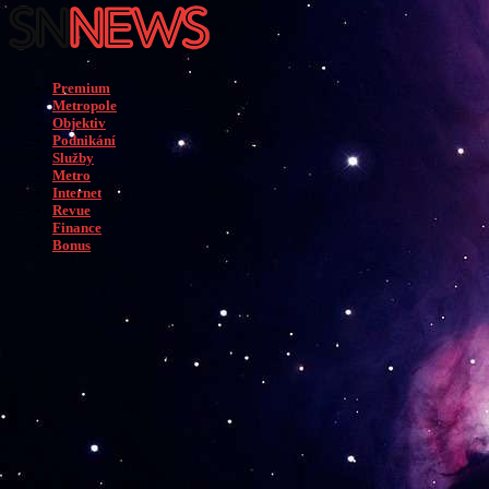
Premium
Metropole
Objektiv
Podnikání
Služby
Metro
Internet
Revue
Finance
Bonus