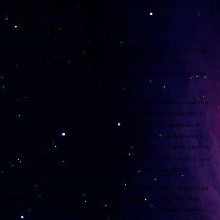
lahodných vín s charakteristickými chutěmi a aromaty.
Historie a tradice
Historie francouzského vinařství sahá až do dob starověkého Říma, kdy byly
první vinice zakládány na území dnešní Francie. Od té doby se tradice
pěstování vína předávala z generace na generaci a stala se nedílnou součástí
francouzské kultury.
Francouzská vinařství jsou známá po celém světě pro svou vysokou kvalitu a
pestrost odrůd. Každý region má svoje specifické podmínky pro růst révy a
každý produkuje víno s unikátním charakterem. Například Burgundsko je
známé pro elegantní červená vína z odrůdy Pinot Noir, zatímco Bordeaux je
domovem slavných merlotů a cabernet sauvignonů. Vinaři ve Francii dbají na
tradiční metody produkce, jako je ruční sběr hroznů a dlouhodobé ležení vína
ve dřevěných sudech, což přispívá ke komplexnosti chutí a aromat.
Dnes jsou francouzská vina životaschopným symbolem luxusu a elegance po
celém světě. Jejich vysoká kvalita je důsledkem pečlivého pěstování révy,
tradic a znalostí předávaných z generace na generaci. Francouzská vinařství