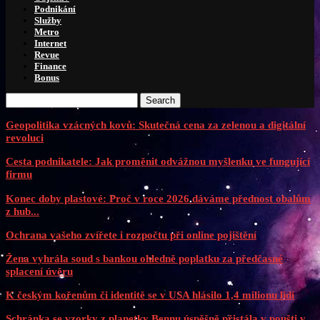
Podnikání
Služby
Metro
Internet
Revue
Finance
Bonus
Search
Geopolitika vzácných kovů: Skutečná cena za zelenou a digitální
revoluci
Cesta podnikatele: Jak proměnit odvážnou myšlenku ve fungující
firmu
Konec doby plastové: Proč v roce 2026 dáváme přednost obalům
z hub...
Ochrana vašeho zvířete i rozpočtu při online pojištění
Žena vyhrála soud s bankou ohledně poplatku za předčasné
splacení úvěru
K českým kořenům či identitě se v USA hlásilo 1,4 milionu lidí
Schránka se vzorky z planetky Bennu úspěšně přistála v poušti v