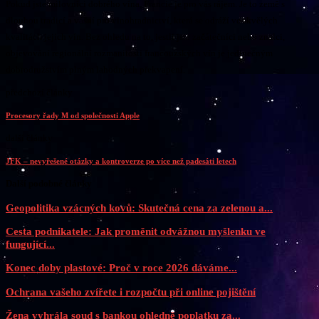
Pokud jste milovníci dobrého vína, Francie je pro vás rájem. Je to země s
dlouhou tradicí a vášní pro vinohradnictví, která se odráží ve skvělých
kvalitách jejich vín. Bez ohledu na to, jestli jste začátečníci nebo znalci,
objevování regionální rozmanitosti francouzských vín je jedinečným
dobrodružstvím plným lahodných překvapení.
předchozí články
Procesory řady M od společnosti Apple
další články
JFK – nevyřešené otázky a kontroverze po více než padesáti letech
Další podobné články
Geopolitika vzácných kovů: Skutečná cena za zelenou a...
Cesta podnikatele: Jak proměnit odvážnou myšlenku ve
fungující...
Konec doby plastové: Proč v roce 2026 dáváme...
Ochrana vašeho zvířete i rozpočtu při online pojištění
Žena vyhrála soud s bankou ohledně poplatku za...