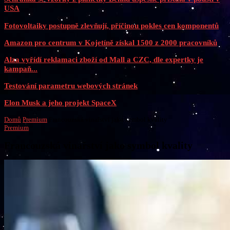
USA
Fotovoltaiky postupně zlevňují, příčinou pokles cen komponentů
Amazon pro centrum v Kojetíně získal 1500 z 2000 pracovníků
Alza vyřídí reklamaci zboží od Mall a CZC, dle expertky je
kampaň...
Testování parametru webových stránek
Elon Musk a jeho projekt SpaceX
Domů
Premium
Francouzská vinařství jako symbol kvality
Premium
Francouzská vinařství jako symbol kvality