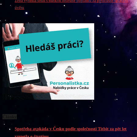
Žena vyhrála soud s bankou ohledně poplatku za předčasné splacení
úvěru
Články
Spotřeba avokáda v Česku podle společnosti Titbit za pět let
vzrostla o čtvrtinu