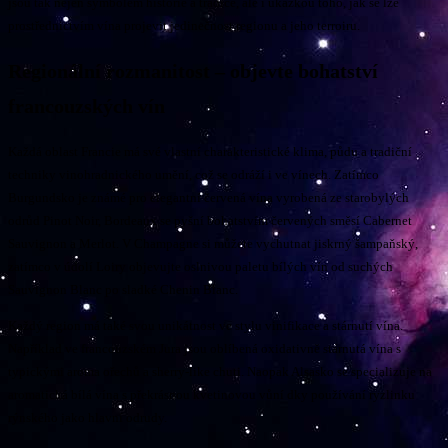
jsou tak nejen symbolem historie a tradice, ale i ukázkou toho, jak se lze
prostřednictvím vína projevit jedinečnost regionu a jeho terroiru.
Regionální rozmanitost – objevte bohatství
francouzských vín
Každá oblast Francie má své vlastní charakteristické klima, půdu a tradiční
techniky vinohradnického umění, což se odráží i ve vínech. Zatímco
Burgundsko je známé pro elegantní červená vína vyrobená ze starobylých
odrůd Pinot Noir, Bordeaux se pyšní bohatstvím červených směsí Cabernet
Sauvignon a Merlot. V Champagne si můžete vychutnat jiskrný šampaňský,
zatímco v údolí Loiry objevujte oslnivou paletu bílých vín od suchých
Sauvignon Blanc po sladké Chenin Blanc.
Každý region má také svou unikátnost ve stylu vinifikace a stárnutí vína.
Například ve francouzském Jura jsou oblíbená oxidativně stárnutá vína s
typickými aroma ořechů a sherry-like chuti. Naopak Alsasko se specializuje na
aromatická bílá vína s překrásnou kvetinovou vůní dky používání ryzlinku
rýnského jako hlavní odrudy.